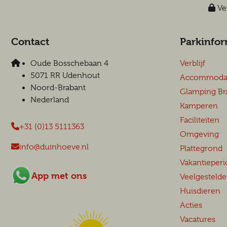
Vei
Contact
Parkinfor
Oude Bosschebaan 4
Verblijf
5071 RR Udenhout
Accommodat
Noord-Brabant
Glamping Br
Nederland
Kamperen
Faciliteiten
+31 (0)13 5111363
Omgeving
info@duinhoeve.nl
Plattegrond
Vakantieperi
App met ons
Veelgestelde
Huisdieren
Acties
Vacatures