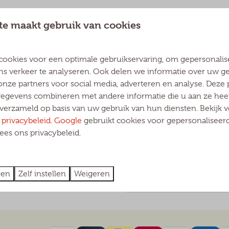
Huishoudelijk re
te maakt gebruik van cookies
cookies voor een optimale gebruikservaring, om gepersonali
Huishoudelijk r
ns verkeer te analyseren. Ook delen we informatie over uw g
onze partners voor social media, adverteren en analyse. Deze 
gevens combineren met andere informatie die u aan ze heeft
verzameld op basis van uw gebruik van hun diensten. Bekijk 
Gedragsregels va
s
privacybeleid
.
Google
gebruikt cookies voor gepersonaliseerd
es ons privacybeleid.
Huishoudelijk re
ren
Zelf instellen
Weigeren