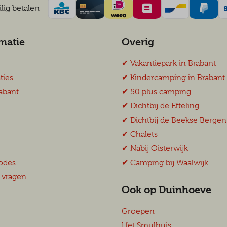
lig betalen
matie
Overig
✔︎ Vakantiepark in Brabant
ies
✔︎ Kindercamping in Brabant
abant
✔︎ 50 plus camping
✔︎ Dichtbij de Efteling
✔︎ Dichtbij de Beekse Bergen
✔︎ Chalets
✔︎ Nabij Oisterwijk
odes
✔︎ Camping bij Waalwijk
 vragen
Ook op Duinhoeve
Groepen
Het Smulhuis