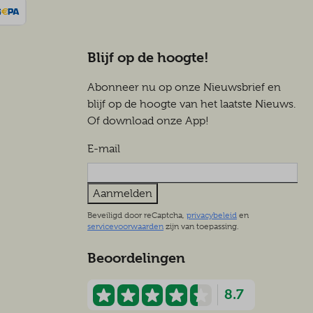
Blijf op de hoogte!
Abonneer nu op onze Nieuwsbrief en
blijf op de hoogte van het laatste Nieuws.
Of download onze App!
E-mail
Aanmelden
Beveiligd door reCaptcha,
privacybeleid
en
servicevoorwaarden
zijn van toepassing.
Beoordelingen
8.7