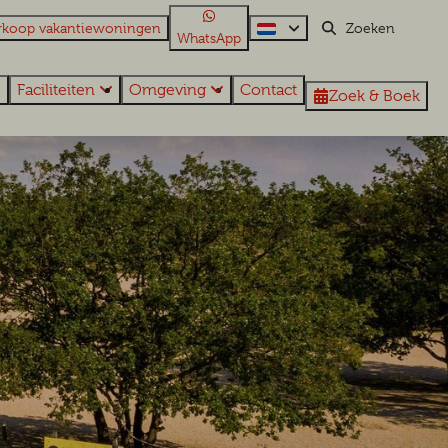
rkoop vakantiewoningen
WhatsApp
Faciliteiten
Omgeving
Contact
Zoek & Boek