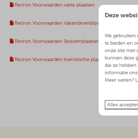
Recron Voorwaarden vaste plaatsen
Deze websi
Recron Voorwaarden Vakantieverblijven
We gebruiken 
Recron Voorwaarden Seizoenplaatsen
te bieden en o
onze site met 
kunnen deze ge
Recron Voorwaarden toeristische plaatsen (kamperen)
die ze hebben 
informatie on
Meer weten? Le
Alles accepte