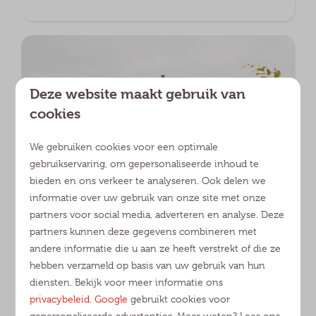
Deze website maakt gebruik van
cookies
We gebruiken cookies voor een optimale
gebruikservaring, om gepersonaliseerde inhoud te
9,6
bieden en ons verkeer te analyseren. Ook delen we
informatie over uw gebruik van onze site met onze
Van Gogh Chalet | 6
Vanaf
partners voor social media, adverteren en analyse. Deze
personen
€ 284
partners kunnen deze gegevens combineren met
€ 277
Noord-Brabant, Udenhout
andere informatie die u aan ze heeft verstrekt of die ze
hebben verzameld op basis van uw gebruik van hun
6
Nee
3
Ja
Ja
1 nacht
diensten. Bekijk voor meer informatie ons
2 personen
Ruime tuin met loungeset en
privacybeleid
.
Google
gebruikt cookies voor
partytent
gepersonaliseerde advertenties. Meer weten? Lees ons