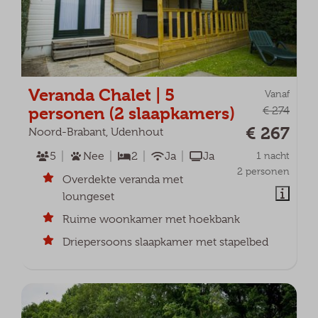
Veranda Chalet | 5
Vanaf
personen (2 slaapkamers)
€ 274
€ 267
Noord-Brabant, Udenhout
5
Nee
2
Ja
Ja
1 nacht
2 personen
Overdekte veranda met
loungeset
Ruime woonkamer met hoekbank
Driepersoons slaapkamer met stapelbed