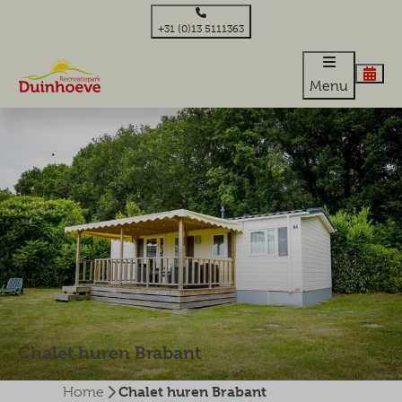
+31 (0)13 5111363
Menu
Chalet huren Brabant
Chalet huren Brabant
Home