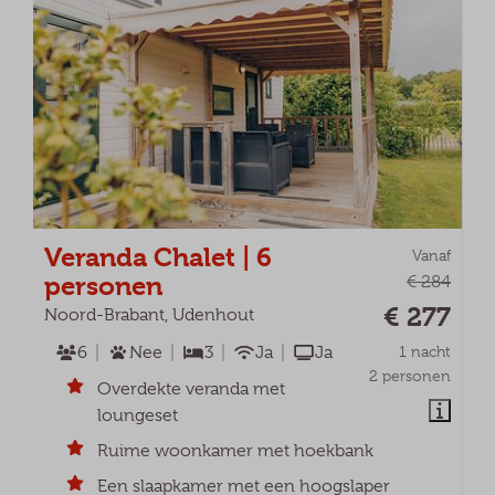
Veranda Chalet | 6
Vanaf
personen
€ 284
€ 277
Noord-Brabant, Udenhout
6
Nee
3
Ja
Ja
1 nacht
2 personen
Overdekte veranda met
loungeset
Ruime woonkamer met hoekbank
Een slaapkamer met een hoogslaper