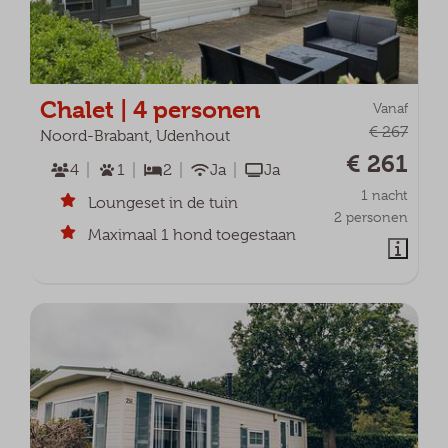
Chalet | 4 personen
Vanaf
€ 267
Noord-Brabant, Udenhout
€ 261
4
1
2
Ja
Ja
1 nacht
Loungeset in de tuin
2 personen
Maximaal 1 hond toegestaan