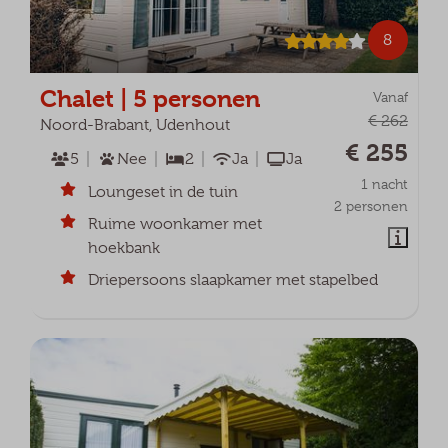
8
Chalet | 5 personen
Vanaf
€ 262
Noord-Brabant, Udenhout
€ 255
5
Nee
2
Ja
Ja
1 nacht
Loungeset in de tuin
2 personen
Ruime woonkamer met
hoekbank
Driepersoons slaapkamer met stapelbed