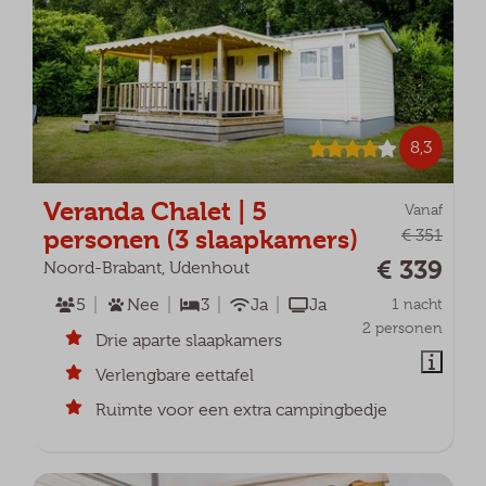
8,3
Veranda Chalet | 5
Vanaf
personen (3 slaapkamers)
€ 351
€ 339
Noord-Brabant, Udenhout
5
Nee
3
Ja
Ja
1 nacht
2 personen
Drie aparte slaapkamers
Verlengbare eettafel
Ruimte voor een extra campingbedje