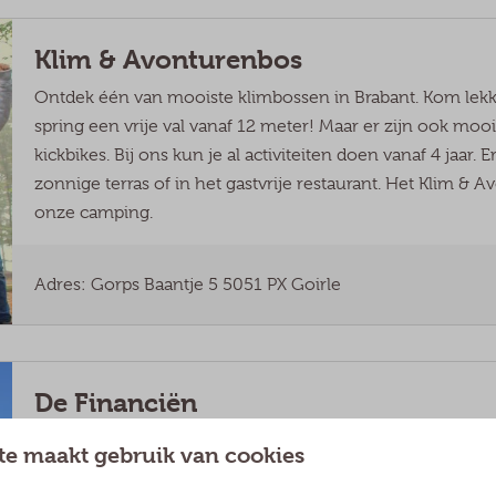
Klim & Avonturenbos
Ontdek één van mooiste klimbossen in Brabant. Kom lek
spring een vrije val vanaf 12 meter! Maar er zijn ook moo
kickbikes. Bij ons kun je al activiteiten doen vanaf 4 jaar. 
zonnige terras of in het gastvrije restaurant. Het Klim &
onze camping.
Adres: Gorps Baantje 5 5051 PX Goirle
De Financiën
Op recreatief gebied valt er voldoende te beleven bij de F
te maakt gebruik van cookies
ontspannen. Voor de kinderen is er onder andere een gr