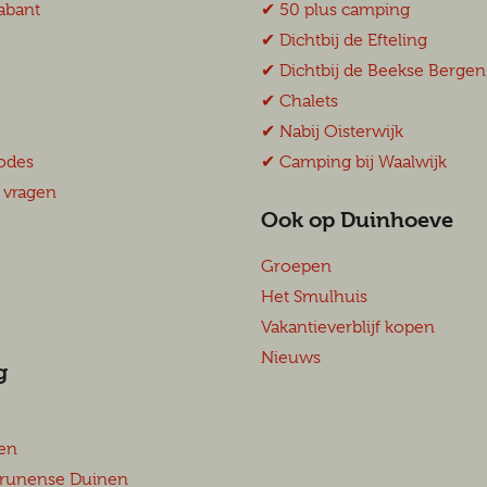
abant
✔︎ 50 plus camping
✔︎ Dichtbij de Efteling
✔︎ Dichtbij de Beekse Bergen
✔︎ Chalets
✔︎ Nabij Oisterwijk
odes
✔︎ Camping bij Waalwijk
 vragen
Ook op Duinhoeve
Groepen
Het Smulhuis
Vakantieverblijf kopen
Nieuws
g
en
runense Duinen