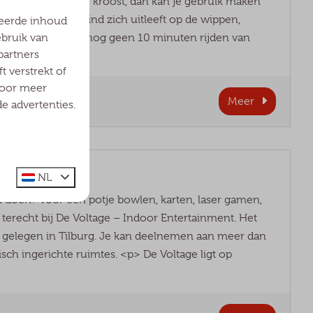
ver wat dichter bij je kroost, dan kan je gebruik maken
t toezien hoe je kind zich uitleeft op de wippen,
seerde inhoud
ebruik van
 Financiën ligt op nog geen 10 minuten rijden van
partners
 verstrekt of
voor meer
Meer
e advertenties.
NL
aan doen? Voor een potje bowlen, karten, laser gamen,
terecht bij De Voltage – Indoor Entertainment. Het
 gelegen in Tilburg. Je kan deelnemen aan meer dan
tisch ingerichte ruimtes. <p> De Voltage ligt op