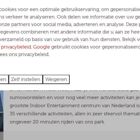
terwijl jij een koel drankje drinkt op het terras. Ben je lie
van diverse bankjes en tafels. Op deze manier kan je direc
cookies voor een optimale gebruikservaring, om gepersonali
ns verkeer te analyseren. Ook delen we informatie over uw g
schommels, glijbanen, zandbak of klimtoestellen. <p> De
onze partners voor social media, adverteren en analyse. Deze 
onze camping. https://definancien.nl/
gevens combineren met andere informatie die u aan ze heeft
verzameld op basis van uw gebruik van hun diensten. Bekijk 
s
privacybeleid
.
Google
gebruikt cookies voor gepersonaliseerd
es ons privacybeleid.
De Voltage
ren
Zelf instellen
Weigeren
Is het niet zo’n mooi weer, maar je wilt wel iets leuks g
sumoworstelen en voor nog veel meer activiteiten kan je 
grootste Indoor Entertainment centrum van Nederland is
35 verschillende activiteiten, allen in zeer sfeervol thema
ongeveer 20 minuten rijden van ons park.