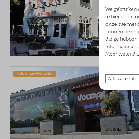
We gebruiken 
te bieden en o
onze site met 
kunnen deze ge
die ze hebben 
informatie on
Meer weten? Le
In de omgeving: 10km
Alles accepte