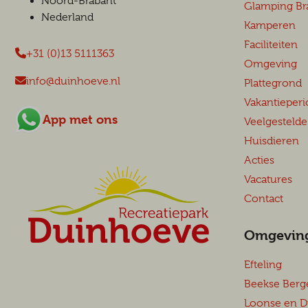
Noord-Brabant
Glamping Br
Nederland
Kamperen
Faciliteiten
+31 (0)13 5111363
Omgeving
info@duinhoeve.nl
Plattegrond
Vakantieperi
App met ons
Veelgestelde
Huisdieren
Acties
Vacatures
Contact
Omgevin
Efteling
Beekse Berg
Loonse en D