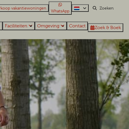
rkoop vakantiewoningen
WhatsApp
Faciliteiten
Omgeving
Contact
Zoek & Boek