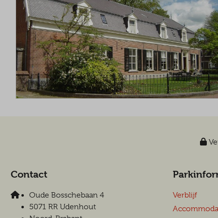
Vei
Contact
Parkinfor
Oude Bosschebaan 4
Verblijf
5071 RR Udenhout
Accommodat