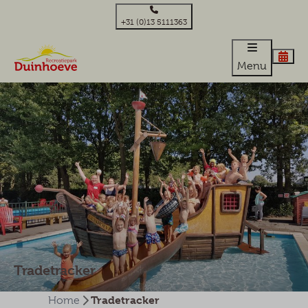
+31 (0)13 5111363
Menu
Tradetracker
Tradetracker
Home