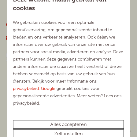
Noord-Brabant
cookies
Nederland
We gebruiken cookies voor een optimale
+31 (0)13 5111363
gebruikservaring, om gepersonaliseerde inhoud te
bieden en ons verkeer te analyseren. Ook delen we
info@duinhoeve.nl
informatie over uw gebruik van onze site met onze
partners voor social media, adverteren en analyse. Deze
App met ons
partners kunnen deze gegevens combineren met
andere informatie die u aan ze heeft verstrekt of die ze
hebben verzameld op basis van uw gebruik van hun
diensten. Bekijk voor meer informatie ons
privacybeleid
.
Google
gebruikt cookies voor
gepersonaliseerde advertenties. Meer weten? Lees ons
privacybeleid.
Alles accepteren
Parkinformatie
Zelf instellen