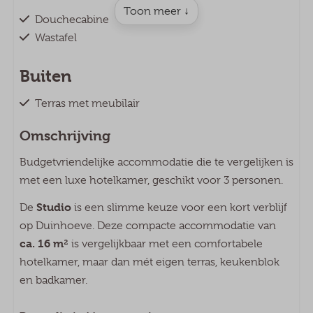
Toon meer ↓
Douchecabine
Wastafel
Buiten
Terras met meubilair
Parasol
Omschrijving
Woonruimte
Budgetvriendelijke accommodatie die te vergelijken is
met een luxe hotelkamer, geschikt voor 3 personen.
Televisie
Eethoek
Studio
De
is een slimme keuze voor een kort verblijf
op Duinhoeve. Deze compacte accommodatie van
Keuken
ca. 16 m²
is vergelijkbaar met een comfortabele
hotelkamer, maar dan mét eigen terras, keukenblok
Kitchenette
en badkamer.
GEEN kookgelegenheid (fornuis) aanwezig
Keukeninventaris