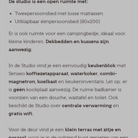
De studio is één open ruimte met:
Koelkast met vriesvak
Tweepersoonsbed met losse matrassen
Senseo koffiezetapparaat
Uitklapbaar éénpersoonsbed (80x200)
Combi magnetron
Waterkoker
Er is ook ruimte voor een campingbedje, ideaal voor
Dekbedden en kussens zijn
kleine kinderen.
Slaapkamer
aanwezig.
Eenpersoonsbed: 1
keukenblok
In de Studio vind je een eenvoudig
met
Tweepersoonsbed: 1
koffiezetapparaat
waterkoker
combi-
Senseo
,
,
Kussen & dekbed aanwezig
magnetron
koelkast
,
en keukeninventaris. Let op: er
géén
is
kookplaat aanwezig. De ruime badkamer is
Faciliteiten op Recreatiepark
voorzien van een douche, wastafel en toilet. Ook
Duinhoeve
centrale verwarming
beschikt de Studio over
en
Fietsverhuur
gratis wifi
.
Buitenspeeltuin
Tafeltennis
klein terras met zitje en
Voor de deur vind je een
Wasserette
parasol
, waar je in de ochtend kunt genieten van een