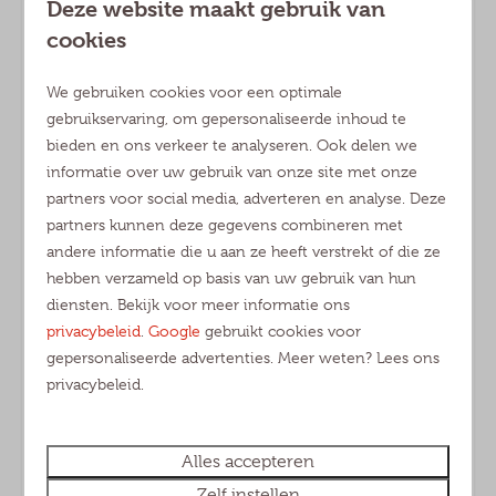
Deze website maakt gebruik van
Nationaal Park De Loonse en Drunense Duinen
cookies
dichtbij
We gebruiken cookies voor een optimale
gebruikservaring, om gepersonaliseerde inhoud te
bieden en ons verkeer te analyseren. Ook delen we
informatie over uw gebruik van onze site met onze
Dé familievakantie
partners voor social media, adverteren en analyse. Deze
partners kunnen deze gegevens combineren met
Verschillende faciliteiten en een uitgebreid
andere informatie die u aan ze heeft verstrekt of die ze
animatieteam
hebben verzameld op basis van uw gebruik van hun
diensten. Bekijk voor meer informatie ons
privacybeleid
.
Google
gebruikt cookies voor
gepersonaliseerde advertenties. Meer weten? Lees ons
privacybeleid.
Ruim aanbod
Kampeerplekken, lodges, vakantiehuizen en
Alles accepteren
chalets
Zelf instellen