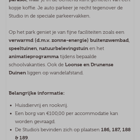
Buitenzwembad
kopje koffie. Je auto parkeer je recht tegenover de
Animatie
Studio in de speciale parkeervakken.
Laadpaal
Op het park geniet je van fijne faciliteiten zoals een
verwarmd (d.m.v. zonne-energie) buitenzwembad
,
speeltuinen
natuurbelevingstuin
,
en het
animatieprogramma
tijdens bepaalde
Loonse en Drunense
schoolvakanties. Ook de
Duinen
liggen op wandelafstand.
Belangrijke informatie:
Huisdiervrij en rookvrij.
Een borg van €100,00 per accommodatie kan
worden gevraagd.
186, 187, 188
De Studio’s bevinden zich op plaatsen
& 189
.