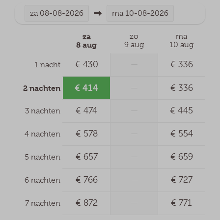
za
08-08-2026
ma
10-08-2026
za
zo
ma
8 aug
9 aug
10 aug
€ 430
—
€ 336
1 nacht
€ 414
—
€ 336
2 nachten
€ 474
—
€ 445
3 nachten
€ 578
—
€ 554
4 nachten
€ 657
—
€ 659
5 nachten
€ 766
—
€ 727
6 nachten
€ 872
—
€ 771
7 nachten